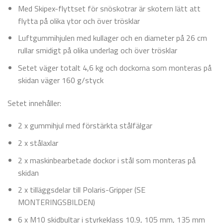
Med Skipex-flyttset för snöskotrar är skotern lätt att
flytta på olika ytor och över trösklar
Luftgummihjulen med kullager och en diameter på 26 cm
rullar smidigt på olika underlag och över trösklar
Setet väger totalt 4,6 kg och dockorna som monteras på
skidan väger 160 g/styck
Setet innehåller:
2 x gummihjul med förstärkta stålfälgar
2 x stålaxlar
2 x maskinbearbetade dockor i stål som monteras på
skidan
2 x tilläggsdelar till Polaris-Gripper (SE
MONTERINGSBILDEN)
6 x M10 skidbultar i styrkeklass 10.9, 105 mm, 135 mm