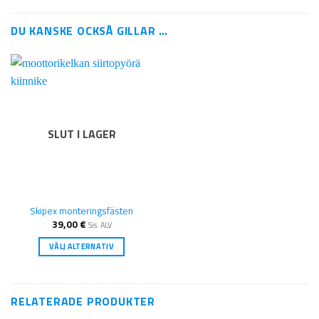
DU KANSKE OCKSÅ GILLAR …
SLUT I LAGER
Skipex monteringsfästen
39,00
€
Sis. ALV
VÄLJ ALTERNATIV
Den
här
produkten
RELATERADE PRODUKTER
har