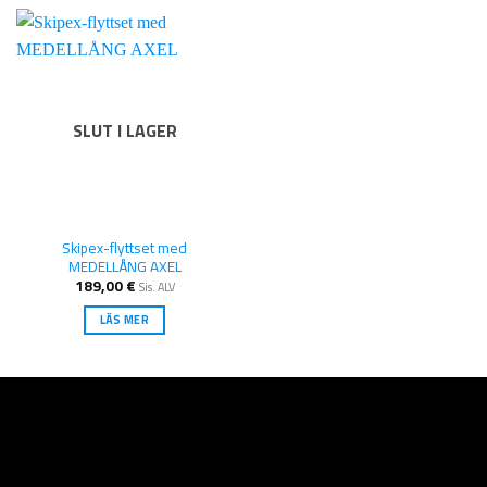
flera
varianter.
De
olika
alternativen
kan
SLUT I LAGER
väljas
på
produktsidan
Skipex-flyttset med
MEDELLÅNG AXEL
189,00
€
Sis. ALV
LÄS MER