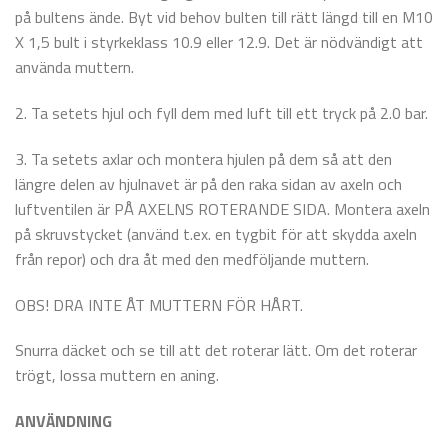
på bultens ände. Byt vid behov bulten till rätt längd till en M10
X 1,5 bult i styrkeklass 10.9 eller 12.9. Det är nödvändigt att
använda muttern.
2. Ta setets hjul och fyll dem med luft till ett tryck på 2.0 bar.
3. Ta setets axlar och montera hjulen på dem så att den
längre delen av hjulnavet är på den raka sidan av axeln och
luftventilen är PÅ AXELNS ROTERANDE SIDA. Montera axeln
på skruvstycket (använd t.ex. en tygbit för att skydda axeln
från repor) och dra åt med den medföljande muttern.
OBS! DRA INTE ÅT MUTTERN FÖR HÅRT.
Snurra däcket och se till att det roterar lätt. Om det roterar
trögt, lossa muttern en aning.
ANVÄNDNING