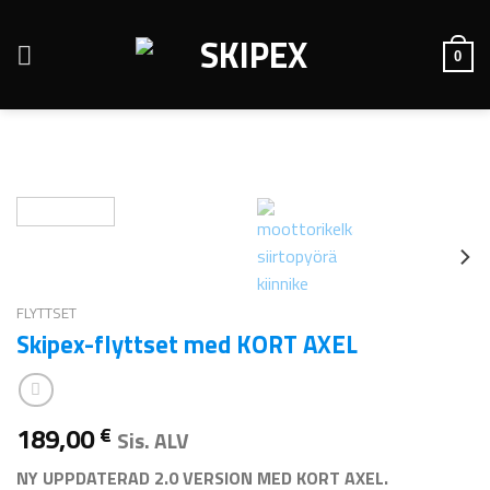
Skip
to
0
content
FLYTTSET
Skipex-flyttset med KORT AXEL
189,00
€
Sis. ALV
NY UPPDATERAD 2.0 VERSION MED KORT AXEL.