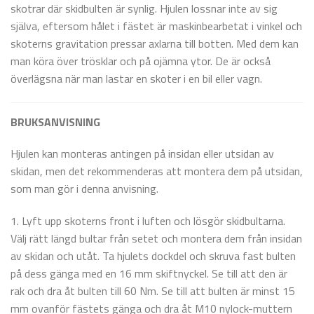
skotrar där skidbulten är synlig. Hjulen lossnar inte av sig
själva, eftersom hålet i fästet är maskinbearbetat i vinkel och
skoterns gravitation pressar axlarna till botten. Med dem kan
man köra över trösklar och på ojämna ytor. De är också
överlägsna när man lastar en skoter i en bil eller vagn.
BRUKSANVISNING
Hjulen kan monteras antingen på insidan eller utsidan av
skidan, men det rekommenderas att montera dem på utsidan,
som man gör i denna anvisning.
1. Lyft upp skoterns front i luften och lösgör skidbultarna.
Välj rätt längd bultar från setet och montera dem från insidan
av skidan och utåt. Ta hjulets dockdel och skruva fast bulten
på dess gänga med en 16 mm skiftnyckel. Se till att den är
rak och dra åt bulten till 60 Nm. Se till att bulten är minst 15
mm ovanför fästets gänga och dra åt M10 nylock-muttern