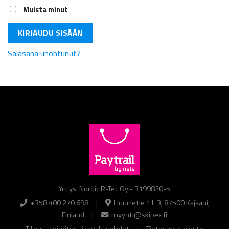
Muista minut
KIRJAUDU SISÄÄN
Salasana unohtunut?
Yritys: Nordic R-Tec Oy - 3199820-5
+358 400 270 698
|
Huurretie 1 L 3, 87500 Kajaani,
Finland
|
myynti@skipex.fi