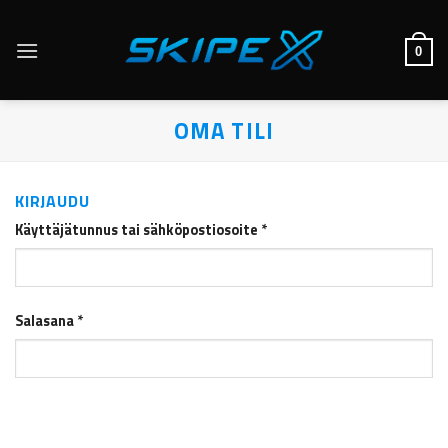
Skip
to
0
content
OMA TILI
KIRJAUDU
Käyttäjätunnus tai sähköpostiosoite
*
Salasana
*