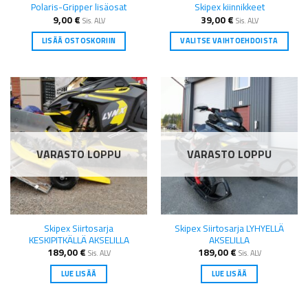
Polaris-Gripper lisäosat
Skipex kiinnikkeet
9,00
€
39,00
€
Sis. ALV
Sis. ALV
LISÄÄ OSTOSKORIIN
VALITSE VAIHTOEHDOISTA
Tällä
tuotteella
on
useampi
muunnelma.
Voit
tehdä
VARASTO LOPPU
VARASTO LOPPU
valinnat
tuotteen
sivulla.
Skipex Siirtosarja
Skipex Siirtosarja LYHYELLÄ
KESKIPITKÄLLÄ AKSELILLA
AKSELILLA
189,00
€
189,00
€
Sis. ALV
Sis. ALV
LUE LISÄÄ
LUE LISÄÄ